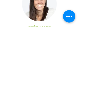
STÉPHANIE
HOULE, D.O.
Ostéopathe
Envoyer un
courriel
450-750-
9872